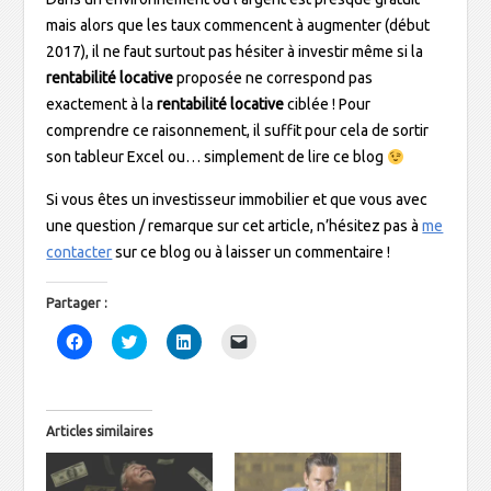
mais alors que les taux commencent à augmenter (début
2017), il ne faut surtout pas hésiter à investir même si la
rentabilité locative
proposée ne correspond pas
exactement à la
rentabilité locative
ciblée ! Pour
comprendre ce raisonnement, il suffit pour cela de sortir
son tableur Excel ou… simplement de lire ce blog
Si vous êtes un investisseur immobilier et que vous avec
une question / remarque sur cet article, n’hésitez pas à
me
contacter
sur ce blog ou à laisser un commentaire !
Partager :
C
C
C
C
l
l
l
l
i
i
i
i
q
q
q
q
u
u
u
u
e
e
e
e
z
z
z
r
Articles similaires
p
p
p
p
o
o
o
o
u
u
u
u
r
r
r
r