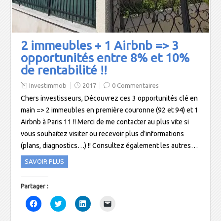
l
e
l
u
e
f
e
n
f
e
f
e
e
n
e
n
n
ê
n
o
ê
t
ê
u
2 immeubles + 1 Airbnb => 3
t
r
t
v
r
e
r
e
opportunités entre 8% et 10%
e
)
e
l
)
)
l
de rentabilité !!
e
f
e
Investimmob
2017
0 Commentaires
n
ê
Chers investisseurs, Découvrez ces 3 opportunités clé en
t
r
main => 2 immeubles en première couronne (92 et 94) et 1
e
)
Airbnb à Paris 11 !!​​​​​​​ Merci de me contacter au plus vite si
vous souhaitez visiter ou recevoir plus d’informations
(plans, diagnostics…) !! Consultez également les autres…
SAVOIR PLUS
Partager :
C
C
C
C
l
l
l
l
i
i
i
i