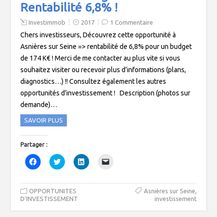
n
s
n
i
Rentabilité 6,8% !
s
u
s
(
u
n
u
o
n
e
n
u
Investimmob
2017
1 Commentaire
e
n
e
v
Chers investisseurs, Découvrez cette opportunité à
n
o
n
r
o
u
o
e
Asnières sur Seine => rentabilité de 6,8% pour un budget
u
v
u
d
v
e
v
a
de 174 K€ ! Merci de me contacter au plus vite si vous
e
l
e
n
l
l
l
s
souhaitez visiter ou recevoir plus d’informations (plans,
l
e
l
u
e
f
e
n
diagnostics…) !! Consultez également les autres
f
e
f
e
e
n
e
n
opportunités d’investissement ! Description (photos sur
n
ê
n
o
ê
t
ê
u
demande)…
t
r
t
v
r
e
r
e
SAVOIR PLUS
e
)
e
l
)
)
l
e
f
Partager :
e
n
C
C
C
C
ê
l
l
l
l
t
i
i
i
i
r
q
q
q
q
e
u
u
u
u
)
,
OPPORTUNITES
e
e
e
e
Asnières sur Seine
z
z
z
r
D'INVESTISSEMENT
investissement
p
p
p
p
o
o
o
o
u
u
u
u