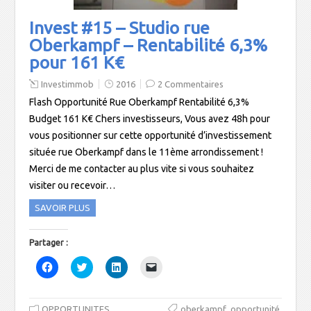
r
e
r
u
e
d
e
n
Invest #15 – Studio rue
d
a
d
a
a
n
a
m
Oberkampf – Rentabilité 6,3%
n
s
n
i
s
u
s
(
pour 161 K€
u
n
u
o
n
e
n
u
e
n
e
v
Investimmob
2016
2 Commentaires
n
o
n
r
o
u
o
e
Flash Opportunité Rue Oberkampf Rentabilité 6,3%
u
v
u
d
v
e
v
a
Budget 161 K€ Chers investisseurs, Vous avez 48h pour
e
l
e
n
l
l
l
s
vous positionner sur cette opportunité d’investissement
l
e
l
u
située rue Oberkampf dans le 11ème arrondissement !
e
f
e
n
f
e
f
e
Merci de me contacter au plus vite si vous souhaitez
e
n
e
n
n
ê
n
o
visiter ou recevoir…
ê
t
ê
u
t
r
t
v
r
e
r
e
SAVOIR PLUS
e
)
e
l
)
)
l
e
f
Partager :
e
n
C
C
C
C
ê
l
l
l
l
t
i
i
i
i
r
q
q
q
q
e
u
u
u
u
)
,
,
OPPORTUNITES
e
e
e
e
oberkampf
opportunité