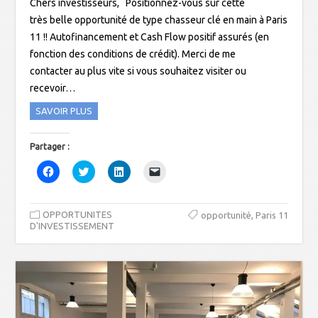
e
Chers investisseurs, Positionnez-vous sur cette
n
ê
très belle opportunité de type chasseur clé en main à Paris
t
11 !! Autofinancement et Cash Flow positif assurés (en
r
e
fonction des conditions de crédit). Merci de me
)
contacter au plus vite si vous souhaitez visiter ou
recevoir…
SAVOIR PLUS
Partager :
C
C
C
C
l
l
l
l
i
i
i
i
q
q
q
q
u
u
u
u
OPPORTUNITES
e
e
e
e
,
opportunité
Paris 11
z
z
z
r
D'INVESTISSEMENT
p
p
p
p
o
o
o
o
u
u
u
u
r
r
r
r
p
p
p
e
a
a
a
n
r
r
r
v
t
t
t
o
a
a
a
y
g
g
g
e