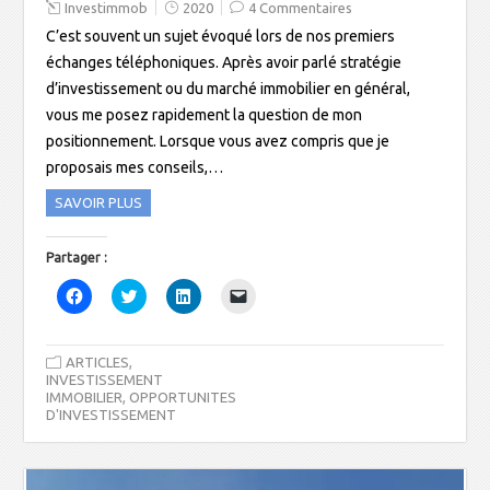
Investimmob
2020
4 Commentaires
C’est souvent un sujet évoqué lors de nos premiers
échanges téléphoniques. Après avoir parlé stratégie
d’investissement ou du marché immobilier en général,
vous me posez rapidement la question de mon
positionnement. Lorsque vous avez compris que je
proposais mes conseils,…
SAVOIR PLUS
Partager :
C
C
C
C
l
l
l
l
i
i
i
i
q
q
q
q
u
u
u
u
,
ARTICLES
e
e
e
e
z
z
z
r
INVESTISSEMENT
p
p
p
p
,
IMMOBILIER
OPPORTUNITES
o
o
o
o
D'INVESTISSEMENT
u
u
u
u
r
r
r
r
p
p
p
e
a
a
a
n
r
r
r
v