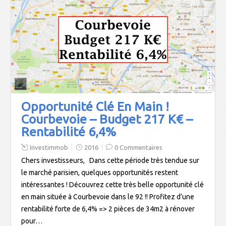
g
g
g
e
e
e
e
r
r
r
r
u
s
s
s
n
u
u
u
l
r
r
r
i
F
T
L
e
a
w
i
n
c
i
n
p
e
t
k
a
b
t
e
r
o
e
d
e
o
r
I
-
k
(
n
m
(
o
(
a
Opportunité Clé En Main !
o
u
o
i
u
v
u
l
Courbevoie – Budget 217 K€ –
v
r
v
à
r
e
r
u
Rentabilité 6,4%
e
d
e
n
d
a
d
a
a
n
a
m
Investimmob
2016
0 Commentaires
n
s
n
i
s
u
s
(
Chers investisseurs, Dans cette période très tendue sur
u
n
u
o
n
e
n
u
le marché parisien, quelques opportunités restent
e
n
e
v
n
o
n
r
intéressantes ! Découvrez cette très belle opportunité clé
o
u
o
e
u
v
u
d
en main située à Courbevoie dans le 92 !! Profitez d’une
v
e
v
a
rentabilité forte de 6,4% => 2 pièces de 34m2 à rénover
e
l
e
n
l
l
l
s
pour…
l
e
l
u