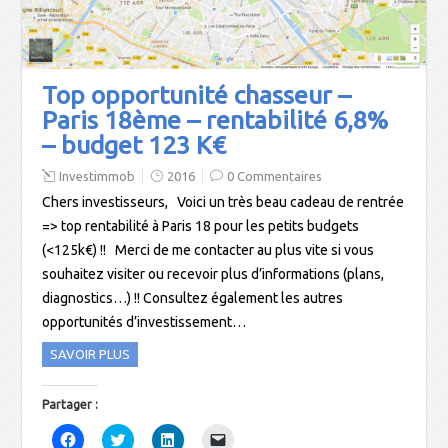
c
i
n
p
e
t
k
a
b
t
e
r
o
e
d
e
o
r
I
-
k
(
n
m
(
o
(
a
Top opportunité chasseur –
o
u
o
i
u
v
u
l
Paris 18ème – rentabilité 6,8%
v
r
v
à
r
e
r
u
– budget 123 K€
e
d
e
n
d
a
d
a
a
n
a
m
Investimmob
2016
0 Commentaires
n
s
n
i
s
u
s
(
Chers investisseurs, Voici un très beau cadeau de rentrée
u
n
u
o
n
e
n
u
=> top rentabilité à Paris 18 pour les petits budgets
e
n
e
v
n
o
n
r
(<125k€) !! Merci de me contacter au plus vite si vous
o
u
o
e
u
v
u
d
souhaitez visiter ou recevoir plus d’informations (plans,
v
e
v
a
diagnostics…) !! Consultez également les autres
e
l
e
n
l
l
l
s
opportunités d’investissement…
l
e
l
u
e
f
e
n
f
e
f
e
SAVOIR PLUS
e
n
e
n
n
ê
n
o
ê
t
ê
u
t
r
t
v
Partager :
r
e
r
e
e
)
e
l
C
C
C
C
)
)
l