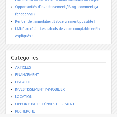
n
ê
Opportunités d’investissement / Blog : comment ça
t
r
fonctionne ?
e
)
Rentier de l’immobilier : Est-ce vraiment possible ?
LMNP au réel – Les calculs de votre comptable enfin
expliqués !
Catégories
ARTICLES
FINANCEMENT
FISCALITE
INVESTISSEMENT IMMOBILIER
LOCATION
OPPORTUNITES D'INVESTISSEMENT
RECHERCHE