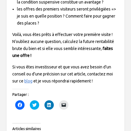
la condition suspensive constitue un avantage ?
les offres des premiers visiteurs seront privilégiées =>
je suis en quelle position ? Comment faire pour gagner
des places ?
Voilà, vous êtes prêts à effectuer votre première visite !
N’oubliez aucune question, calculez la future rentabilité
brute du bien et si elle vous semble intéressante,
faites
une offre !
Si vous êtes investisseur et que vous avez besoin d’un
conseil ou d’une précision sur cet article, contactez moi
sur ce
blog
et je vous répondrai rapidement !
Partager :
C
C
C
C
l
l
l
l
i
i
i
i
q
q
q
q
u
u
u
u
e
e
e
e
z
z
z
r
Articles similaires
p
p
p
p